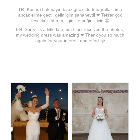
TR- Kusura bakmayın biraz geç oldu fotograflar ama
ancak elime gecti, gelinliğim şahaneydi ❤ Tekrar çok
teşekkür ederim, ilginiz emeğiniz için 🤩
EN- Sorry it's a little late, but I just received the photos,
my wedding dress was amazing ❤ Thank you so much
again for your interest and effort 🤩