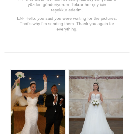
yüzden gönderiyorum. Tekrar her şey için
teşekkür ederim.
EN- Hello, you said you were waiting for the pictures.
That's why I'm sending them. Thank you again for
everything.