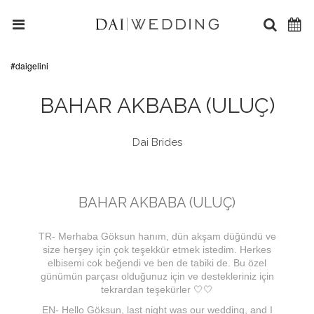
#daigelini
BAHAR AKBABA (ULUÇ)
Dai Brides
BAHAR AKBABA (ULUÇ)
TR- Merhaba Göksun hanım, dün akşam düğündü ve
size herşey için çok teşekkür etmek istedim. Herkes
elbisemi cok beğendi ve ben de tabiki de. Bu özel
günümün parçası olduğunuz için ve destekleriniz için
tekrardan teşekürler 🤍🤍
EN- Hello Göksun, last night was our wedding, and I