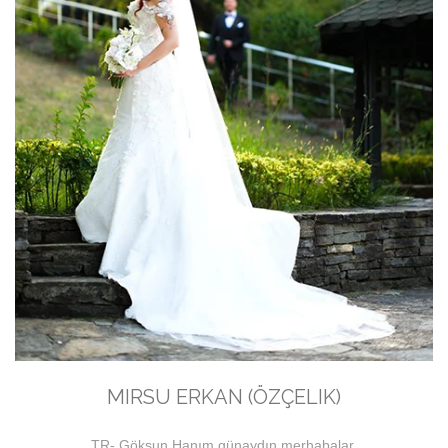
MIRSU ERKAN (ÖZÇELIK)
TR- Göksun Hanım günaydın merhabalar,