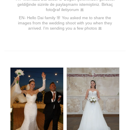
geldiğinde sizinle de paylaşmamı istemiştiniz. Birkaç
fotoğraf iletiyorum 🎀
EN- Hello Dai family 🌸 You asked me to share the
images from the wedding shoot with you when they
arrived. I'm sending you a few photos 🎀