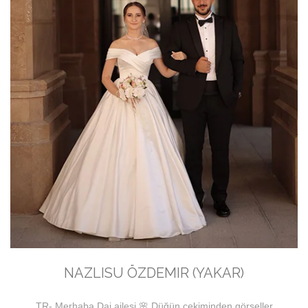
NAZLISU ÖZDEMIR (YAKAR)
TR- Merhaba Dai ailesi 🌸 Düğün çekiminden görseller